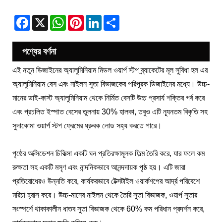
Facebook
X
WhatsApp
Pinterest
LinkedIn
Share
পণ্যের বর্ণনা
এই নতুন ডিজাইনের অ্যালুমিনিয়াম মিডল ওয়ার্প স্টপ ব্র্যাকেটের মূল সুবিধা হল এর
অ্যালুমিনিয়াম বেস এবং নাইলন সুতা বিভাজকের পরিপূরক ডিজাইনের মধ্যে। উচ্চ-
মানের ডাই-কাস্ট অ্যালুমিনিয়াম থেকে নির্মিত বেসটি উচ্চ প্রসার্য শক্তির গর্ব করে
এবং প্রচলিত ইস্পাত বেসের তুলনায় 30% হালকা, তবুও এটি ন্যূনতম বিকৃতি সহ
সুদাকোমা ওয়ার্প স্টপ ফ্রেমের ধ্রুবক লোড সহ্য করতে পারে।
পৃষ্ঠের অক্সিডেশন চিকিত্সা একটি ঘন প্রতিরক্ষামূলক ফিল্ম তৈরি করে, যার ফলে কম
রুক্ষতা সহ একটি মসৃণ এবং নান্দনিকভাবে আনন্দদায়ক পৃষ্ঠ হয়। এটি জারা
প্রতিরোধেরও উন্নতি করে, কার্যকরভাবে টেক্সটাইল ওয়ার্কশপের আর্দ্র পরিবেশে
মরিচা হ্রাস করে। উচ্চ-মানের নাইলন থেকে তৈরি সুতা বিভাজক, ওয়ার্প সুতার
সংস্পর্শে থাকাকালীন ধাতব সুতা বিভাজক থেকে 60% কম পরিধান প্রদর্শন করে,