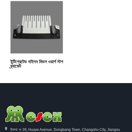
ইন্টিগ্রেটেড নাইলন মিডল ওয়ার্প স্টপ
ব্র্যাকেট
ঠিকানা: নং 39, Huaye Avenue, Dongbang Town, Changshu City, Jiangsu