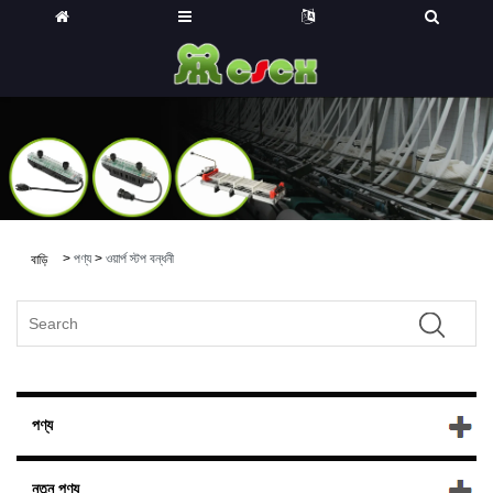
>
পণ্য
>
ওয়ার্প স্টপ বন্ধনী
বাড়ি
পণ্য
নতুন পণ্য