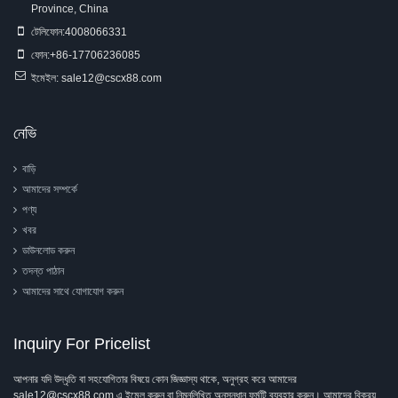
Province, China
টেলিফোন:
4008066331
ফোন:
+86-17706236085
ইমেইল:
sale12@cscx88.com
নেভি
বাড়ি
আমাদের সম্পর্কে
পণ্য
খবর
ডাউনলোড করুন
তদন্ত পাঠান
আমাদের সাথে যোগাযোগ করুন
Inquiry For Pricelist
আপনার যদি উদ্ধৃতি বা সহযোগিতার বিষয়ে কোন জিজ্ঞাস্য থাকে, অনুগ্রহ করে আমাদের
sale12@cscx88.com এ ইমেল করুন বা নিম্নলিখিত অনুসন্ধান ফর্মটি ব্যবহার করুন। আমাদের বিক্রয়