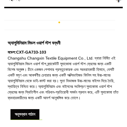
অ্যালুমিনিয়াম মিডল ওয়ার্প স্টপ বন্ধনী
মডেল:CXT-GA733-103
Changshu Changxin Textile Equipment Co., Ltd. দ্বারা নির্মিত এই
অ্যালুমিনিয়াম মিডল ওয়ার্প স্টপ ব্র্যাকেটটি সুদাকোমা ওয়ার্প স্টপ ফ্রেমের জন্য একটি
বিশেষ অনুষঙ্গ। চীনে একজন পেশাদার প্রস্তুতকারক এবং সরবরাহকারী হিসাবে, বেসটি
একটি মসৃণ এবং আকর্ষণীয় চেহারার জন্য একটি অক্সিডাইজড ফিনিস সহ উচ্চ-মানের
অ্যালুমিনিয়াম থেকে ডাই-কাস্ট করা হয়। সুতা বিভাজক উচ্চ-মানের নাইলন দিয়ে তৈরি,
স্থায়িত্ব নিশ্চিত করে। অ্যালুমিনিয়াম এবং নাইলনের সংমিশ্রণ সুদাকোমা ওয়ার্প স্টপ
ফ্রেমের জন্য স্থিতিশীল এবং পরিধান-প্রতিরোধী সমর্থন প্রদান করে, এটি সুদাকোমা তাঁত
ব্যবহারকারীদের জন্য একটি আদর্শ আনুষঙ্গিক করে তোলে।
অনুসন্ধান পাঠান