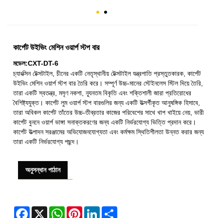
কার্পেট উইভিং মেশিন ওয়ার্প স্টপ বার
মডেল:CXT-DT-6
চ্যাংক্সিন টেক্সটাইল, চীনের একটি নেতৃস্থানীয় টেক্সটাইল যন্ত্রপাতি প্রস্তুতকারক, কার্পেট
উইভিং মেশিন ওয়ার্প স্টপ বার তৈরি করে। সম্পূর্ণ উচ্চ-মানের স্টেইনলেস স্টিল দিয়ে তৈরি,
তারা একটি স্বতন্ত্র, মসৃণ নকশা, ন্যূনতম বিকৃতি এবং শক্তিশালী জারা প্রতিরোধের
বৈশিষ্ট্যযুক্ত। কার্পেট লুম ওয়ার্প স্টপ বারগুলির জন্য একটি উত্সর্গীকৃত আনুষঙ্গিক হিসাবে,
তারা অবিকল কার্পেট তাঁতের উচ্চ-তীব্রতার কাজের পরিবেশের সাথে খাপ খাইয়ে নেয়, ভারী
কার্পেট বুননে ওয়ার্প ভাঙ্গা সনাক্তকরণের জন্য একটি নির্ভরযোগ্য ভিত্তি প্রদান করে।
কার্পেট উত্পাদন সরঞ্জামের অভিযোজনযোগ্যতা এবং কর্মক্ষম স্থিতিশীলতা উন্নত করার জন্য
তারা একটি নির্ভরযোগ্য পছন্দ।
অনুসন্ধান পাঠান
Facebook
X
WhatsApp
Pinterest
LinkedIn
Share