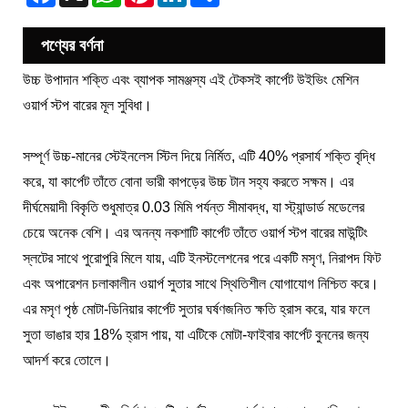
পণ্যের বর্ণনা
উচ্চ উপাদান শক্তি এবং ব্যাপক সামঞ্জস্য এই টেকসই কার্পেট উইভিং মেশিন
ওয়ার্প স্টপ বারের মূল সুবিধা।
সম্পূর্ণ উচ্চ-মানের স্টেইনলেস স্টিল দিয়ে নির্মিত, এটি 40% প্রসার্য শক্তি বৃদ্ধি
করে, যা কার্পেট তাঁতে বোনা ভারী কাপড়ের উচ্চ টান সহ্য করতে সক্ষম। এর
দীর্ঘমেয়াদী বিকৃতি শুধুমাত্র 0.03 মিমি পর্যন্ত সীমাবদ্ধ, যা স্ট্যান্ডার্ড মডেলের
চেয়ে অনেক বেশি। এর অনন্য নকশাটি কার্পেট তাঁতে ওয়ার্প স্টপ বারের মাউন্টিং
স্লটের সাথে পুরোপুরি মিলে যায়, এটি ইনস্টলেশনের পরে একটি মসৃণ, নিরাপদ ফিট
এবং অপারেশন চলাকালীন ওয়ার্প সুতার সাথে স্থিতিশীল যোগাযোগ নিশ্চিত করে।
এর মসৃণ পৃষ্ঠ মোটা-ডিনিয়ার কার্পেট সুতার ঘর্ষণজনিত ক্ষতি হ্রাস করে, যার ফলে
সুতা ভাঙার হার 18% হ্রাস পায়, যা এটিকে মোটা-ফাইবার কার্পেট বুননের জন্য
আদর্শ করে তোলে।