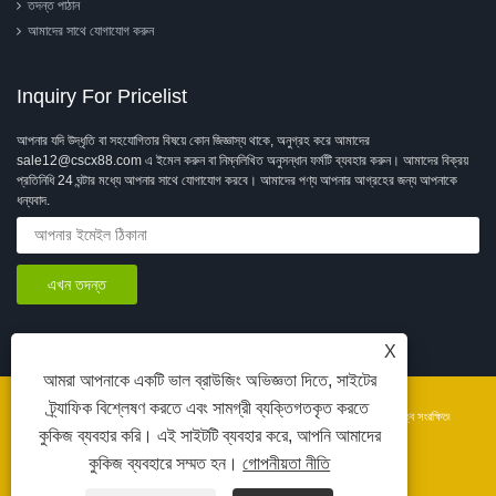
তদন্ত পাঠান
আমাদের সাথে যোগাযোগ করুন
Inquiry For Pricelist
আপনার যদি উদ্ধৃতি বা সহযোগিতার বিষয়ে কোন জিজ্ঞাস্য থাকে, অনুগ্রহ করে আমাদের
sale12@cscx88.com এ ইমেল করুন বা নিম্নলিখিত অনুসন্ধান ফর্মটি ব্যবহার করুন। আমাদের বিক্রয়
প্রতিনিধি 24 ঘন্টার মধ্যে আপনার সাথে যোগাযোগ করবে। আমাদের পণ্য আপনার আগ্রহের জন্য আপনাকে
ধন্যবাদ.
X
আমরা আপনাকে একটি ভাল ব্রাউজিং অভিজ্ঞতা দিতে, সাইটের
ট্র্যাফিক বিশ্লেষণ করতে এবং সামগ্রী ব্যক্তিগতকৃত করতে
কপিরাইট © 2026 Changshu Changxin Textile Equipment Co., Ltd. সর্বস্বত্ব সংরক্ষিত৷
কুকিজ ব্যবহার করি। এই সাইটটি ব্যবহার করে, আপনি আমাদের
苏公网安备 32058102002902号
লিঙ্ক
Sitemap
RSS
XML
Privacy Policy
কুকিজ ব্যবহারে সম্মত হন।
গোপনীয়তা নীতি