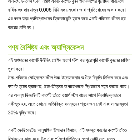
অল-স্টেইনলেস স্টীল নির্মাণ একটি কার্পেট বুনন ওয়ার্কশপের ধুলোময় পরিবেশে
বার্ষিক জং হার মাত্র 0.006 মিমি সহ চমৎকার জারা প্রতিরোধের অফার করে।
এর ফলে যন্ত্র প্রতিস্থাপনের ফ্রিকোয়েন্সি হ্রাস করে একটি পরিষেবা জীবন ছয়
বছরের বেশি হয়।
পণ্য বৈশিষ্ট্য এবং অ্যাপ্লিকেশন
এই গুণমানের কার্পেট উইভিং মেশিন ওয়ার্প স্টপ বার পুরোপুরি কার্পেট বুননের চাহিদা
পূরণ করে।
উচ্চ-শক্তির স্টেইনলেস স্টীল উচ্চ উত্তেজনার অধীনে বিকৃতি নিশ্চিত করে এবং
কার্পেট লুমের ক্রমাগত, উচ্চ-তীব্রতা অপারেশনকে স্থিরভাবে সহ্য করতে পারে।
এর অনন্য ডিজাইনটি কার্পেট তাঁতে ওয়ার্প স্টপ বারের সাথে নিরবচ্ছিন্নভাবে
একীভূত হয়, এতে কোনো অতিরিক্ত সমন্বয়ের প্রয়োজন নেই এবং সামঞ্জস্যতা
30% বৃদ্ধি করে।
একটি ডেডিকেটেড আনুষঙ্গিক উপাদান হিসাবে, এটি সমস্ত ধরণের কার্পেট তাঁতে
স্থিরভাবে কাজ করে, উল এবং পলিপ্রোপিলিনের মতো মোটা সুতা বুনতে