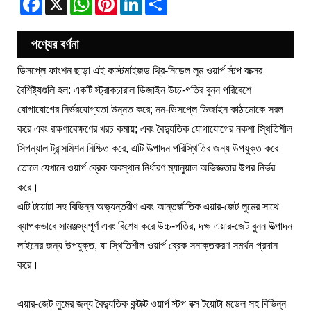
পণ্যের বর্ণনা
ডিসপ্লে ফাংশন ছাড়া এই কাস্টমাইজড থ্রি-নিডেল লুম ওয়ার্প স্টপ বক্সের
বৈশিষ্ট্যগুলি হল: একটি স্ট্রাকচারাল ডিজাইন উচ্চ-গতির বুনন পরিবেশে
যোগাযোগের নির্ভরযোগ্যতা উন্নত করে; নন-ডিসপ্লে ডিজাইন কাঠামোকে সরল
করে এবং রক্ষণাবেক্ষণের খরচ কমায়; এবং বৈদ্যুতিক যোগাযোগের নকশা স্থিতিশীল
সিগন্যাল ট্রান্সমিশন নিশ্চিত করে, এটি উত্পাদন পরিস্থিতির জন্য উপযুক্ত করে
তোলে যেখানে ওয়ার্প ব্রেক অবস্থান নির্ধারণ ম্যানুয়াল অভিজ্ঞতার উপর নির্ভর
করে।
এটি টয়োটা সহ বিভিন্ন অভ্যন্তরীণ এবং আন্তর্জাতিক এয়ার-জেট লুমের সাথে
ব্যাপকভাবে সামঞ্জস্যপূর্ণ এবং বিশেষ করে উচ্চ-গতির, দক্ষ এয়ার-জেট বুনন উত্পাদন
লাইনের জন্য উপযুক্ত, যা স্থিতিশীল ওয়ার্প ব্রেক সনাক্তকরণ সমর্থন প্রদান
করে।
এয়ার-জেট লুমের জন্য বৈদ্যুতিক কন্টাক্ট ওয়ার্প স্টপ বক্স টয়োটা মডেল সহ বিভিন্ন