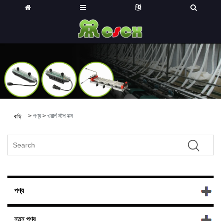
>
পণ্য
>
ওয়ার্প স্টপ বক্স
বাড়ি
পণ্য
নতুন পণ্য