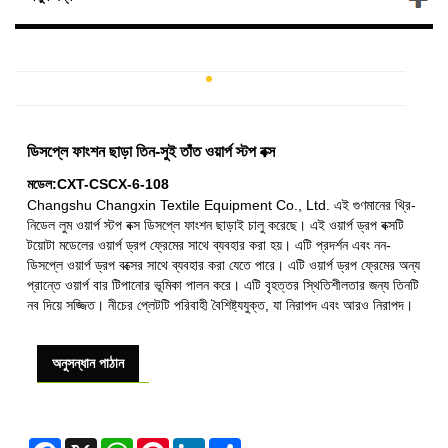
ডিসপ্লে ফাংশন ছাড়া তিন-সুই তাঁত ওয়ার্প স্টপ বক্স
মডেল:CXT-CSCX-6-108
Changshu Changxin Textile Equipment Co., Ltd. এই গুণমানের থ্রি-
নিডেল লুম ওয়ার্প স্টপ বক্স ডিসপ্লে ফাংশন ছাড়াই চালু করেছে। এই ওয়ার্প ড্রপ বক্সটি
টয়োটা মডেলের ওয়ার্প ড্রপ ফ্রেমের সাথে ব্যবহার করা হয়। এটি প্রদর্শন এবং নন-
ডিসপ্লে ওয়ার্প ড্রপ বক্সের সাথে ব্যবহার করা যেতে পারে। এটি ওয়ার্প ড্রপ ফ্রেমের অন্য
প্রান্তে ওয়ার্প বার টিপানোর ভূমিকা পালন করে। এটি বৃহত্তর স্থিতিশীলতার জন্য তিনটি
নব দিয়ে সজ্জিত। নীচের প্লেটটি পরিবাহী বৈশিষ্ট্যযুক্ত, যা নিরাপদ এবং আরও নিরাপদ।
অনুসন্ধান পাঠান
Facebook
X
WhatsApp
Pinterest
LinkedIn
Share