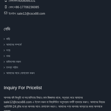
টেলিফোন:
4008066331
ফোন:
+86-17706236085
ইমেইল:
sale12@cscx88.com
নেভি
বাড়ি
আমাদের সম্পর্কে
পণ্য
খবর
ডাউনলোড করুন
তদন্ত পাঠান
আমাদের সাথে যোগাযোগ করুন
Inquiry For Pricelist
আপনার যদি উদ্ধৃতি বা সহযোগিতার বিষয়ে কোন জিজ্ঞাস্য থাকে, অনুগ্রহ করে আমাদের
sale12@cscx88.com এ ইমেল করুন বা নিম্নলিখিত অনুসন্ধান ফর্মটি ব্যবহার করুন। আমাদের বিক্রয়
প্রতিনিধি 24 ঘন্টার মধ্যে আপনার সাথে যোগাযোগ করবে। আমাদের পণ্য আপনার আগ্রহের জন্য আপনাকে
ধন্যবাদ.