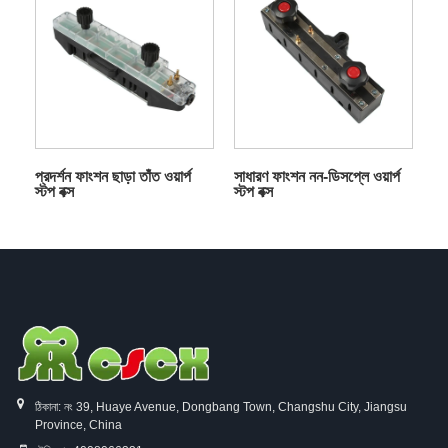
প্রদর্শন ফাংশন ছাড়া তাঁত ওয়ার্প
সাধারণ ফাংশন নন-ডিসপ্লে ওয়ার্প
স্টপ বক্স
স্টপ বক্স
ঠিকানা: নং 39, Huaye Avenue, Dongbang Town, Changshu City, Jiangsu
Province, China