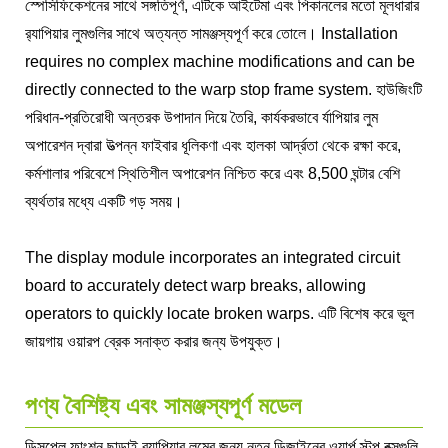
স্পেসিফিকেশনের সাথে সঙ্গতিপূর্ণ, এটিকে আইটেমা এবং পিকানলের মতো মূলধারার
র‌্যাপিয়ার লুমগুলির সাথে অত্যন্ত সামঞ্জস্যপূর্ণ করে তোলে। Installation
requires no complex machine modifications and can be
directly connected to the warp stop frame system. হাউজিংটি
পরিধান-প্রতিরোধী অন্তরক উপাদান দিয়ে তৈরি, কার্যকরভাবে র্যাপিয়ার লুম
অপারেশন দ্বারা উত্পন্ন ফাইবার ধূলিকণা এবং হালকা আর্দ্রতা থেকে রক্ষা করে,
কর্মশালার পরিবেশে স্থিতিশীল অপারেশন নিশ্চিত করে এবং 8,500 ঘন্টার বেশি
ব্যর্থতার মধ্যে একটি গড় সময়।
The display module incorporates an integrated circuit
board to accurately detect warp breaks, allowing
operators to quickly locate broken warps. এটি বিশেষ করে ভুল
জায়গায় ওয়ারপ ব্রেক সনাক্ত করার জন্য উপযুক্ত।
পণ্য বৈশিষ্ট্য এবং সামঞ্জস্যপূর্ণ মডেল
ডিসপ্লে ফাংশন ছাড়াই র‌্যাপিয়ার লুমের জন্য নতুন ডিজাইনের ওয়ার্প স্টপ বক্সগুলি