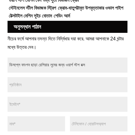
ওয়ার্প স্টপ মোশন বেস
মধ্য সুতা বিভাজন ফ্রেম
স্টেইনলেস স্টীল বিভাজক স্ট্রিপ
ক্রোম-ধাতুপট্টাবৃত উপবৃত্তাকার ওভাল পাইপ
টেক্সটাইল মেশিন সুইচ বোতাম
শেডিং আর্ম
অনুসন্ধান পাঠান
নীচের ফর্মে আপনার তদন্ত দিতে নির্দ্বিধায় দয়া করে. আমরা আপনাকে 24 ঘন্টার
মধ্যে উত্তর দেব।