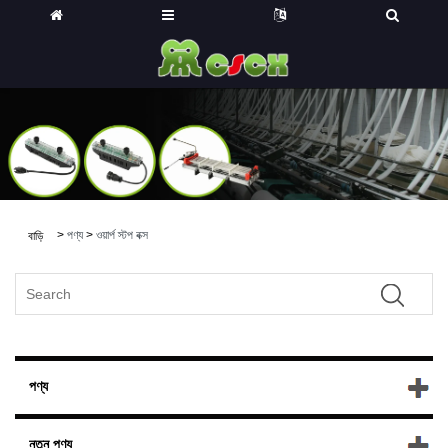
>
পণ্য
>
ওয়ার্প স্টপ বক্স
বাড়ি
পণ্য
নতুন পণ্য