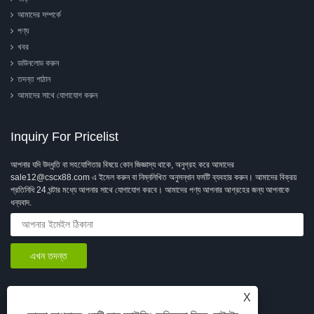
আমাদের সম্পর্কে
পণ্য
খবর
ডাউনলোড করুন
তদন্ত পাঠান
আমাদের সাথে যোগাযোগ করুন
Inquiry For Pricelist
আপনার যদি উদ্ধৃতি বা সহযোগিতার বিষয়ে কোন জিজ্ঞাস্য থাকে, অনুগ্রহ করে আমাদের
sale12@cscx88.com এ ইমেল করুন বা নিম্নলিখিত অনুসন্ধান ফর্মটি ব্যবহার করুন। আমাদের বিক্রয়
প্রতিনিধি 24 ঘন্টার মধ্যে আপনার সাথে যোগাযোগ করবে। আমাদের পণ্য আপনার আগ্রহের জন্য আপনাকে
ধন্যবাদ.
X