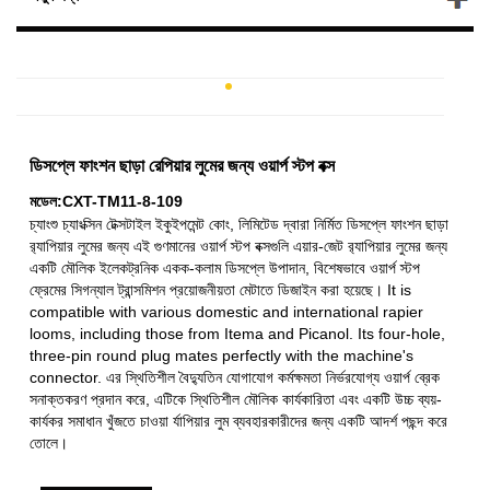
ডিসপ্লে ফাংশন ছাড়া রেপিয়ার লুমের জন্য ওয়ার্প স্টপ বক্স
মডেল:CXT-TM11-8-109
চ্যাংশু চ্যাংক্সিন টেক্সটাইল ইকুইপমেন্ট কোং, লিমিটেড দ্বারা নির্মিত ডিসপ্লে ফাংশন ছাড়া
র‌্যাপিয়ার লুমের জন্য এই গুণমানের ওয়ার্প স্টপ বক্সগুলি এয়ার-জেট র‌্যাপিয়ার লুমের জন্য
একটি মৌলিক ইলেকট্রনিক একক-কলাম ডিসপ্লে উপাদান, বিশেষভাবে ওয়ার্প স্টপ
ফ্রেমের সিগন্যাল ট্রান্সমিশন প্রয়োজনীয়তা মেটাতে ডিজাইন করা হয়েছে। It is
compatible with various domestic and international rapier
looms, including those from Itema and Picanol. Its four-hole,
three-pin round plug mates perfectly with the machine's
connector. এর স্থিতিশীল বৈদ্যুতিন যোগাযোগ কর্মক্ষমতা নির্ভরযোগ্য ওয়ার্প ব্রেক
সনাক্তকরণ প্রদান করে, এটিকে স্থিতিশীল মৌলিক কার্যকারিতা এবং একটি উচ্চ ব্যয়-
কার্যকর সমাধান খুঁজতে চাওয়া র্যাপিয়ার লুম ব্যবহারকারীদের জন্য একটি আদর্শ পছন্দ করে
তোলে।