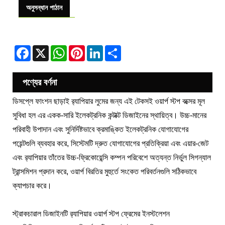
অনুসন্ধান পাঠান
Facebook
X
WhatsApp
Pinterest
LinkedIn
Share
পণ্যের বর্ণনা
ডিসপ্লে ফাংশন ছাড়াই র‌্যাপিয়ার লুমের জন্য এই টেকসই ওয়ার্প স্টপ বক্সের মূল
সুবিধা হল এর একক-সারি ইলেকট্রনিক কন্টাক্ট ডিজাইনের স্থায়িত্ব। উচ্চ-মানের
পরিবাহী উপাদান এবং সুনির্দিষ্টভাবে ক্রমাঙ্কিত ইলেকট্রনিক যোগাযোগের
পয়েন্টগুলি ব্যবহার করে, সিস্টেমটি দ্রুত যোগাযোগের প্রতিক্রিয়া এবং এয়ার-জেট
এবং র‌্যাপিয়ার তাঁতের উচ্চ-ফ্রিকোয়েন্সি কম্পন পরিবেশে অত্যন্ত নির্ভুল সিগন্যাল
ট্রান্সমিশন প্রদান করে, ওয়ার্প বিরতির মুহুর্তে সংকেত পরিবর্তনগুলি সঠিকভাবে
ক্যাপচার করে।
স্ট্রাকচারাল ডিজাইনটি র‌্যাপিয়ার ওয়ার্প স্টপ ফ্রেমের ইনস্টলেশন