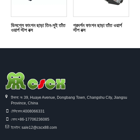
ডিসপ্লে ফাংশন ছাড়া তিন-সুই তাঁত
প্রদর্শন ফাংশন ছাড়া তাঁত ওয়ার্প
ওয়ার্প স্টপ বক্স
স্টপ বক্স
ঠিকানা: নং 39, Huaye Avenue, Dongbang Town, Changshu City, Jiangsu
Province, China
টেলিফোন:
4008066331
ফোন:
+86-17706236085
ইমেইল:
sale12@cscx88.com