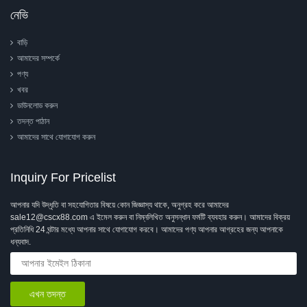
নেভি
বাড়ি
আমাদের সম্পর্কে
পণ্য
খবর
ডাউনলোড করুন
তদন্ত পাঠান
আমাদের সাথে যোগাযোগ করুন
Inquiry For Pricelist
আপনার যদি উদ্ধৃতি বা সহযোগিতার বিষয়ে কোন জিজ্ঞাস্য থাকে, অনুগ্রহ করে আমাদের
sale12@cscx88.com এ ইমেল করুন বা নিম্নলিখিত অনুসন্ধান ফর্মটি ব্যবহার করুন। আমাদের বিক্রয়
প্রতিনিধি 24 ঘন্টার মধ্যে আপনার সাথে যোগাযোগ করবে। আমাদের পণ্য আপনার আগ্রহের জন্য আপনাকে
ধন্যবাদ.