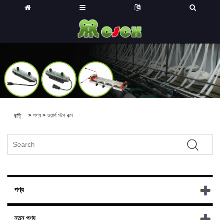
>
পণ্য
>
ওয়ার্প স্টপ বক্স
বাড়ি
পণ্য
নতুন পণ্য