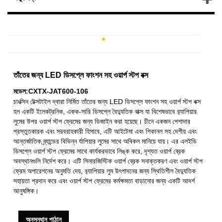
তাঁতের জন্য LED ডিসপ্লে ফাংশন সহ ওয়ার্প স্টপ বক্স
মডেল:CXTX-JAT600-106
চাংক্সিন টেক্সটাইল দ্বারা নির্মিত তাঁতের জন্য LED ডিসপ্লে ফাংশন সহ ওয়ার্প স্টপ বক্স
হল একটি ইলেকট্রনিক, একক-সারি ডিসপ্লে বৈদ্যুতিক বাক্স যা বিশেষভাবে র‌্যাপিয়ার
লুমের উপর ওয়ার্প স্টপ ফ্রেমের জন্য ডিজাইন করা হয়েছে। চীনে একজন পেশাদার
প্রস্তুতকারক এবং সরবরাহকারী হিসাবে, এটি আইটেমা এবং পিকানল সহ দেশীয় এবং
আন্তর্জাতিক ব্র্যান্ডের বিভিন্ন র্যাপিয়ার লুমের সাথে অবিকল মানিয়ে যায়। এর এলইডি
ডিসপ্লে ওয়ার্প স্টপ ফ্রেমের সাথে কার্যকরভাবে লিঙ্ক করে, দৃশ্যত ওয়ার্প ব্রেক
অবস্থানগুলি নির্দেশ করে। এটি সিনারজিস্টিক ওয়ার্প ব্রেক সনাক্তকরণ এবং ওয়ার্প স্টপ
ফ্রেম অপারেশনের অনুমতি দেয়, র‌্যাপিয়ার লুম উৎপাদনের জন্য স্থিতিশীল বৈদ্যুতিক
সহায়তা প্রদান করে এবং ওয়ার্প স্টপ ফ্রেমের কর্মক্ষমতা বাড়ানোর জন্য একটি আদর্শ
আনুষঙ্গিক।
অনুসন্ধান পাঠান